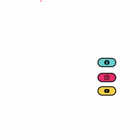
特定商取引法に基づく表記
CONTACT
FOLLOW US
〒 563-0032
大阪府池田市石橋1-18-23
阪急電鉄石橋阪大前駅から徒歩
6分
完全防音
駐車場２台分あり
お問い合わせ
2025
J and B ピアノス