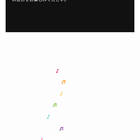
J & B ピアノスタジオ
J&Bについて
演奏会
レッスン
演奏・伴奏依頼
プライバシーポリシー
利用規約