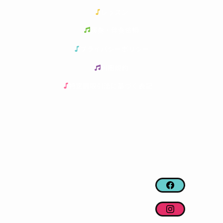
レッスン
演奏・伴奏依頼
プライバシーポリシー
利用規約
特定商取引法に基づく表記
CONTACT
FOLLOW US
〒 563-0032
大阪府池田市石橋1-18-23
阪急電鉄石橋阪大前駅から徒歩
6分